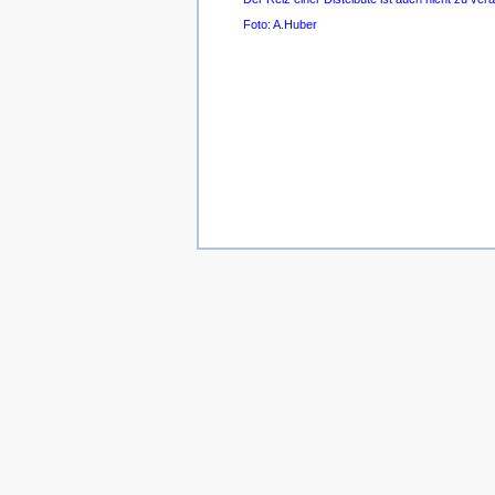
Foto: A.Huber
Quelle: Foto I. Körner